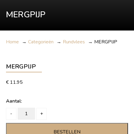
MERGPIJP
Home
→
Categorieën
→
Rundvlees
→
MERGPIJP
MERGPIJP
€
11.95
Aantal:
MERGPIJP
-
+
quantity
BESTELLEN