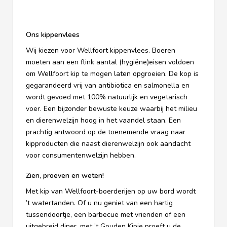
Ons kippenvlees
Wij kiezen voor Wellfoort kippenvlees. Boeren
moeten aan een flink aantal (hygiëne)eisen voldoen
om Wellfoort kip te mogen laten opgroeien. De kop is
gegarandeerd vrij van antibiotica en salmonella en
wordt gevoed met 100% natuurlijk en vegetarisch
voer. Een bijzonder bewuste keuze waarbij het milieu
en dierenwelzijn hoog in het vaandel staan. Een
prachtig antwoord op de toenemende vraag naar
kipproducten die naast dierenwelzijn ook aandacht
voor consumentenwelzijn hebben.
Zien, proeven en weten!
Met kip van Wellfoort-boerderijen op uw bord wordt
’t watertanden. Of u nu geniet van een hartig
tussendoortje, een barbecue met vrienden of een
uitgebreid diner, met ’t Gouden Kipje proeft u de