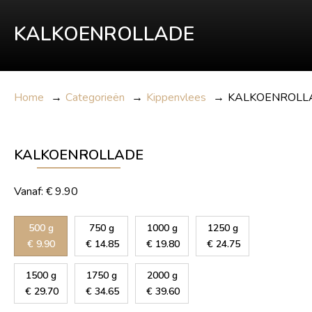
KALKOENROLLADE
Home
→
Categorieën
→
Kippenvlees
→
KALKOENROLL
KALKOENROLLADE
Vanaf:
€
9.90
500 g
750 g
1000 g
1250 g
€
9.90
€
14.85
€
19.80
€
24.75
1500 g
1750 g
2000 g
€
29.70
€
34.65
€
39.60