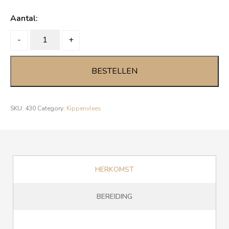
Aantal:
KALKOENROLLADE
-
+
quantity
BESTELLEN
SKU:
430
Category:
Kippenvlees
HERKOMST
BEREIDING