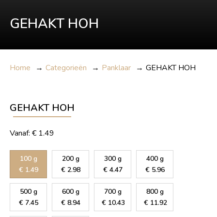
GEHAKT HOH
Home
→
Categorieën
→
Panklaar
→
GEHAKT HOH
GEHAKT HOH
Vanaf:
€
1.49
100 g
200 g
300 g
400 g
€
1.49
€
2.98
€
4.47
€
5.96
500 g
600 g
700 g
800 g
€
7.45
€
8.94
€
10.43
€
11.92