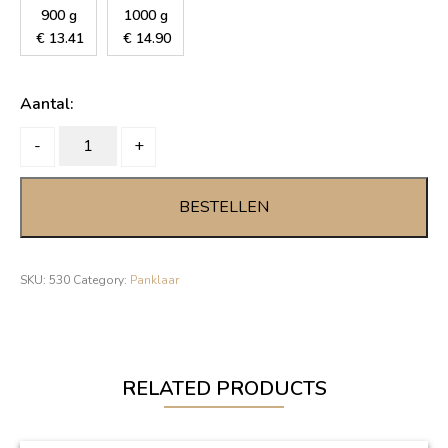
900 g
1000 g
€
13.41
€
14.90
Aantal:
GEHAKT
-
+
HOH
quantity
BESTELLEN
SKU:
530
Category:
Panklaar
RELATED PRODUCTS