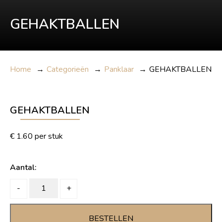
GEHAKTBALLEN
Home
→
Categorieën
→
Panklaar
→
GEHAKTBALLEN
GEHAKTBALLEN
€
1.60
per stuk
Aantal:
GEHAKTBALLEN
-
+
quantity
BESTELLEN