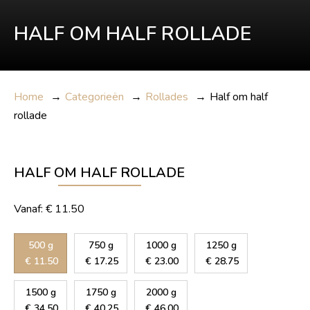
HALF OM HALF ROLLADE
Home
→
Categorieën
→
Rollades
→
Half om half
rollade
HALF OM HALF ROLLADE
Vanaf:
€
11.50
500 g
750 g
1000 g
1250 g
€
11.50
€
17.25
€
23.00
€
28.75
1500 g
1750 g
2000 g
€
34.50
€
40.25
€
46.00