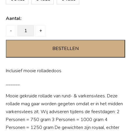
Aantal:
Half
-
+
om
half
BESTELLEN
rollade
quantity
Inclusief mooie rolladedoos
______
Mooie gekruide rollade van rund- & varkensvlees. Deze
rollade mag gaar worden gegeten omdat er in het midden
varkensvlees zit. Wij adviseren tijdens de feestdagen: 2
Personen = 750 gram 3 Personen = 1000 gram 4
Personen = 1250 gram De gewichten zijn royaal, echter