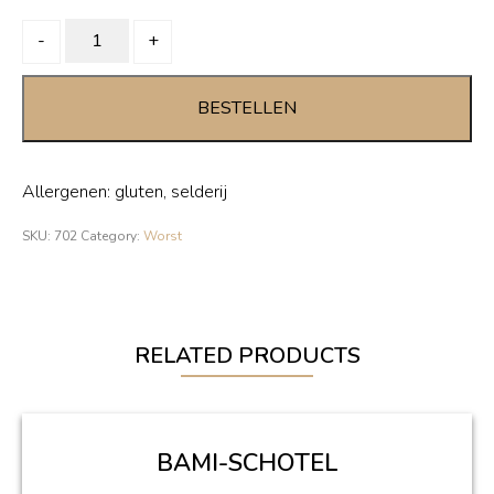
GRILLWORST
-
+
mini
quantity
BESTELLEN
Allergenen: gluten, selderij
SKU:
702
Category:
Worst
RELATED PRODUCTS
BAMI-SCHOTEL