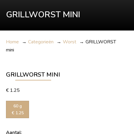
GRILLWORST MINI
Home
→
Categorieën
→
Worst
→
GRILLWORST
mini
GRILLWORST MINI
€
1.25
60 g
€
1.25
Aantal: