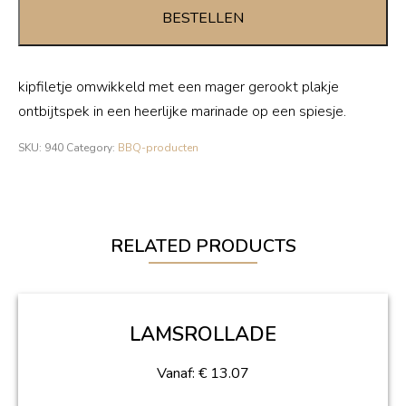
STOK
BESTELLEN
PER
STUK
quantity
kipfiletje omwikkeld met een mager gerookt plakje
ontbijtspek in een heerlijke marinade op een spiesje.
SKU:
940
Category:
BBQ-producten
RELATED PRODUCTS
LAMSROLLADE
Vanaf:
€
13.07