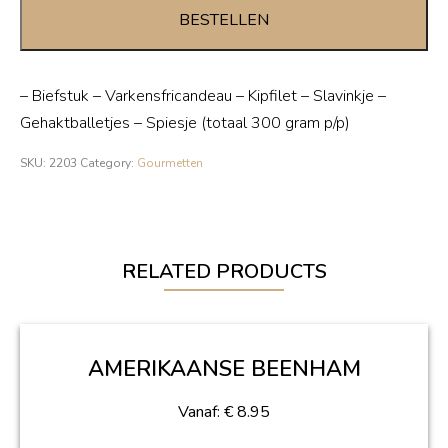
3
BESTELLEN
persoons
quantity
– Biefstuk – Varkensfricandeau – Kipfilet – Slavinkje –
Gehaktballetjes – Spiesje (totaal 300 gram p/p)
SKU:
2203
Category:
Gourmetten
RELATED PRODUCTS
AMERIKAANSE BEENHAM
Vanaf:
€
8.95