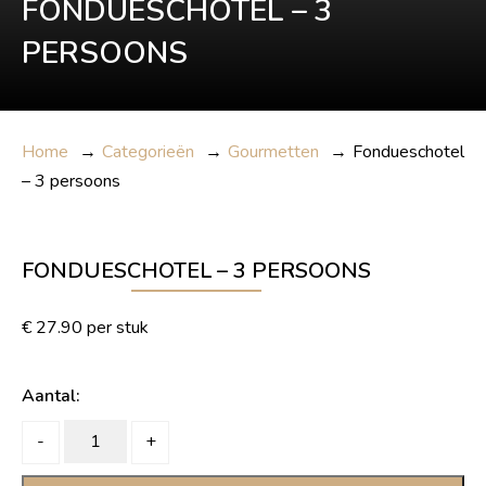
FONDUESCHOTEL – 3
PERSOONS
Home
→
Categorieën
→
Gourmetten
→
Fondueschotel
– 3 persoons
FONDUESCHOTEL – 3 PERSOONS
€
27.90
per stuk
Aantal:
Fondueschotel
-
+
-