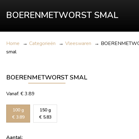
BOERENMETWORST SMAL
Home
→
Categorieën
→
Vleeswaren
→
BOERENMETW
smal
BOERENMETWORST SMAL
Vanaf:
€
3.89
100 g
150 g
€
3.89
€
5.83
Aantal: