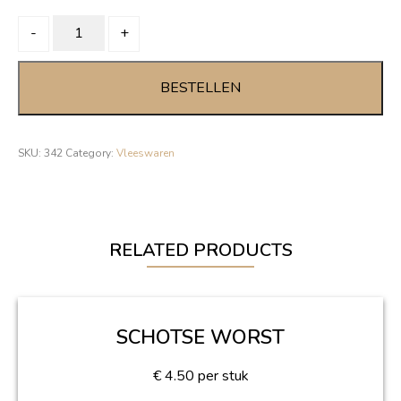
BOERENMETWORST
-
+
smal
quantity
BESTELLEN
SKU:
342
Category:
Vleeswaren
RELATED PRODUCTS
SCHOTSE WORST
€
4.50
per stuk