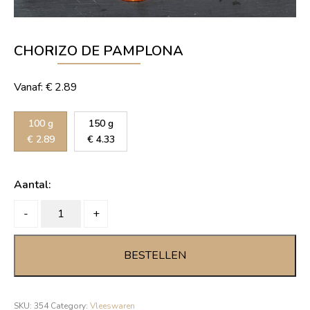
CHORIZO DE PAMPLONA
Vanaf:
€
2.89
100 g
150 g
€
2.89
€
4.33
Aantal:
CHORIZO
-
+
de
pamplona
BESTELLEN
quantity
SKU:
354
Category:
Vleeswaren