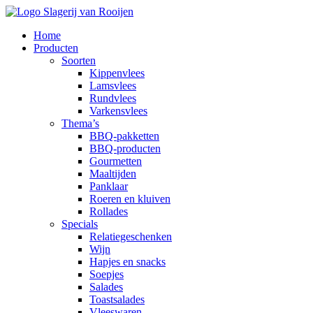
Home
Producten
Soorten
Kippenvlees
Lamsvlees
Rundvlees
Varkensvlees
Thema’s
BBQ-pakketten
BBQ-producten
Gourmetten
Maaltijden
Panklaar
Roeren en kluiven
Rollades
Specials
Relatiegeschenken
Wijn
Hapjes en snacks
Soepjes
Salades
Toastsalades
Vleeswaren