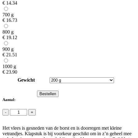
€
14.34
700 g
€
16.73
800 g
€
19.12
900 g
€
21.51
1000 g
€
23.90
Gewicht
Bestellen
Aantal:
KLAPSTUK
-
+
quantity
Het vlees is gesneden van de borst en is doorregen met kleine
vetrandjes. Klapstuk is bij voorkeur geschikt om in z’n geheel mee