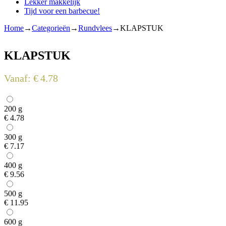
Lekker makkelijk
Tijd voor een barbecue!
Home
→
Categorieën
→
Rundvlees
→
KLAPSTUK
KLAPSTUK
Vanaf:
€
4.78
200 g
€
4.78
300 g
€
7.17
400 g
€
9.56
500 g
€
11.95
600 g