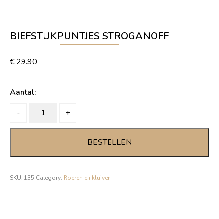
BIEFSTUKPUNTJES STROGANOFF
€
29.90
Aantal:
Biefstukpuntjes
-
+
Stroganoff
quantity
BESTELLEN
SKU:
135
Category:
Roeren en kluiven