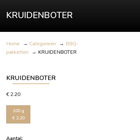
KRUIDENBOTER
Home
→
Categorieën
→
BBQ-
pakketten
→
KRUIDENBOTER
KRUIDENBOTER
€
2.20
100 g
€
2.20
Aantal: