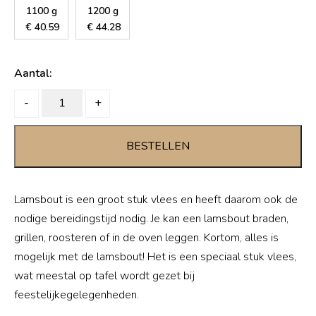
1100 g
1200 g
€
40.59
€
44.28
Aantal:
Lamsbout
-
+
quantity
BESTELLEN
Lamsbout is een groot stuk vlees en heeft daarom ook de
nodige bereidingstijd nodig. Je kan een lamsbout braden,
grillen, roosteren of in de oven leggen. Kortom, alles is
mogelijk met de lamsbout! Het is een speciaal stuk vlees,
wat meestal op tafel wordt gezet bij
feestelijkegelegenheden.