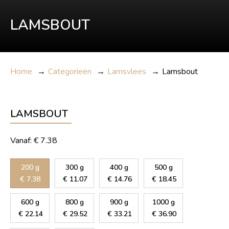
LAMSBOUT
Home
→
Categorieën
→
Lamsvlees
→
Lamsbout
LAMSBOUT
Vanaf:
€
7.38
200 g
300 g
400 g
500 g
€
7.38
€
11.07
€
14.76
€
18.45
600 g
800 g
900 g
1000 g
€
22.14
€
29.52
€
33.21
€
36.90