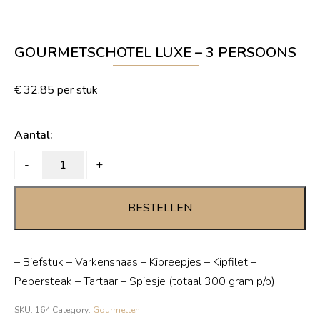
GOURMETSCHOTEL LUXE – 3 PERSOONS
€
32.85
per stuk
Aantal:
Gourmetschotel
-
+
luxe
-
BESTELLEN
3
persoons
quantity
– Biefstuk – Varkenshaas – Kipreepjes – Kipfilet –
Pepersteak – Tartaar – Spiesje (totaal 300 gram p/p)
SKU:
164
Category:
Gourmetten