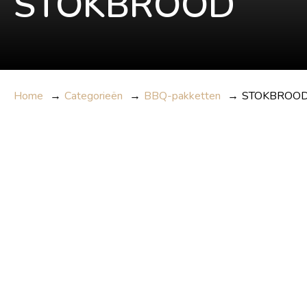
STOKBROOD
Home
→
Categorieën
→
BBQ-pakketten
→
STOKBROO