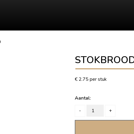
D
STOKBROO
€
2.75
per stuk
Aantal:
STOKBROOD
-
+
quantity