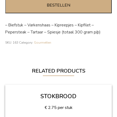
-
BESTELLEN
2
persoons
quantity
– Biefstuk – Varkenshaas – Kipreepjes – Kipfilet –
Pepersteak – Tartaar – Spiesje (totaal 300 gram p/p)
SKU:
163
Category:
Gourmetten
RELATED PRODUCTS
STOKBROOD
€
2.75
per stuk