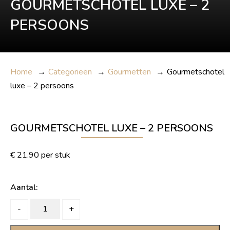
GOURMETSCHOTEL LUXE – 2
PERSOONS
Home
→
Categorieën
→
Gourmetten
→
Gourmetschotel
luxe – 2 persoons
GOURMETSCHOTEL LUXE – 2 PERSOONS
€
21.90
per stuk
Aantal:
Gourmetschotel
-
+
luxe