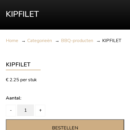
KIPFILET
Home
→
Categorieën
→
BBQ-producten
→
KIPFILET
KIPFILET
€
2.25
per stuk
Aantal:
KIPFILET
-
+
quantity
BESTELLEN