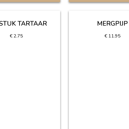
FSTUK TARTAAR
MERGPIJP
€
2.75
€
11.95