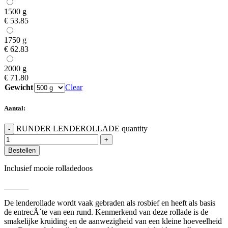
1500 g
€
53.85
1750 g
€
62.83
2000 g
€
71.80
Gewicht
Clear
Aantal:
RUNDER LENDEROLLADE quantity
-
+
Bestellen
Inclusief mooie rolladedoos
______
De lenderollade wordt vaak gebraden als rosbief en heeft als basis
de entrecÃ´te van een rund. Kenmerkend van deze rollade is de
smakelijke kruiding en de aanwezigheid van een kleine hoeveelheid