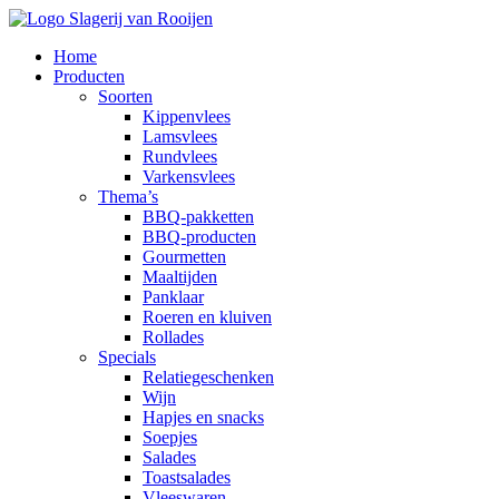
Home
Producten
Soorten
Kippenvlees
Lamsvlees
Rundvlees
Varkensvlees
Thema’s
BBQ-pakketten
BBQ-producten
Gourmetten
Maaltijden
Panklaar
Roeren en kluiven
Rollades
Specials
Relatiegeschenken
Wijn
Hapjes en snacks
Soepjes
Salades
Toastsalades
Vleeswaren