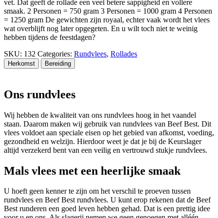
vet. Dat geeft de rollade een veel betere sappigheid en vollere
smaak. 2 Personen = 750 gram 3 Personen = 1000 gram 4 Personen
= 1250 gram De gewichten zijn royaal, echter vaak wordt het vlees
wat overblijft nog later opgegeten. En u wilt toch niet te weinig
hebben tijdens de feestdagen?
SKU:
132
Categories:
Rundvlees
,
Rollades
Herkomst
Bereiding
Ons rundvlees
Wij hebben de kwaliteit van ons rundvlees hoog in het vaandel
staan. Daarom maken wij gebruik van rundvlees van Beef Best. Dit
vlees voldoet aan speciale eisen op het gebied van afkomst, voeding,
gezondheid en welzijn. Hierdoor weet je dat je bij de Keurslager
altijd verzekerd bent van een veilig en vertrouwd stukje rundvlees.
Mals vlees met een heerlijke smaak
U hoeft geen kenner te zijn om het verschil te proeven tussen
rundvlees en Beef Best rundvlees. U kunt erop rekenen dat de Beef
Best runderen een goed leven hebben gehad. Dat is een prettig idee
voor u en ons. Als slagerij nemen we geen genoegen met alléén