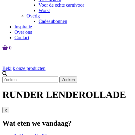
Voor de echte carnivoor
Worst
Overig
Cadeaubonnen
Inspiratie
Over ons
Contact
0
Er zijn geen producten in de winkelmand
Bekijk onze producten
Zoeken
RUNDER LENDEROLLADE
x
Wat eten we vandaag?