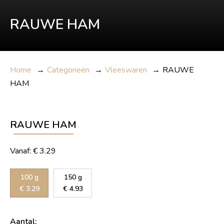
RAUWE HAM
Home
→
Categorieën
→
Vleeswaren
→
RAUWE
HAM
RAUWE HAM
Vanaf:
€
3.29
100 g
150 g
€
3.29
€
4.93
Aantal: