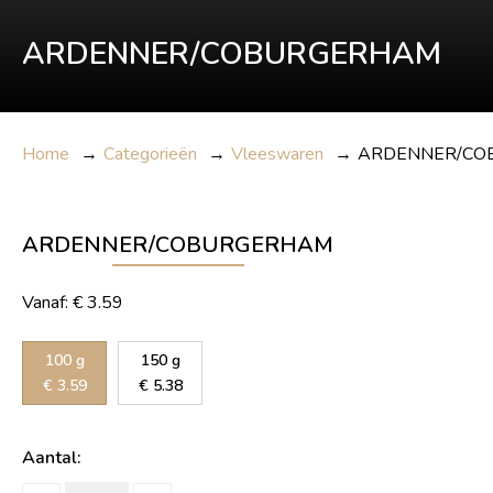
ARDENNER/COBURGERHAM
Home
→
Categorieën
→
Vleeswaren
→
ARDENNER/CO
ARDENNER/COBURGERHAM
Vanaf:
€
3.59
100 g
150 g
€
3.59
€
5.38
Aantal: