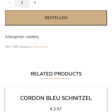
ARDENNER/COBURGERHAM
-
+
quantity
BESTELLEN
Allergenen: selderij
SKU:
309
Category:
Vleeswaren
RELATED PRODUCTS
CORDON BLEU SCHNITZEL
€
2.97