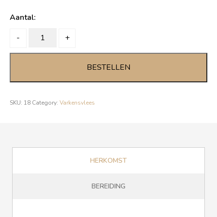
Aantal:
HAMSCHIJF
-
+
quantity
BESTELLEN
SKU:
18
Category:
Varkensvlees
HERKOMST
BEREIDING