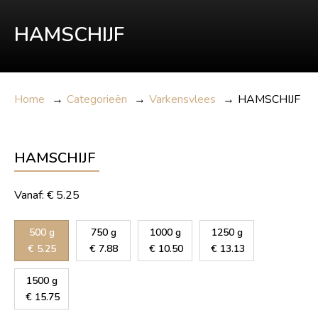
HAMSCHIJF
Home
→
Categorieën
→
Varkensvlees
→
HAMSCHIJF
HAMSCHIJF
Vanaf:
€
5.25
500 g
750 g
1000 g
1250 g
€
5.25
€
7.88
€
10.50
€
13.13
1500 g
€
15.75