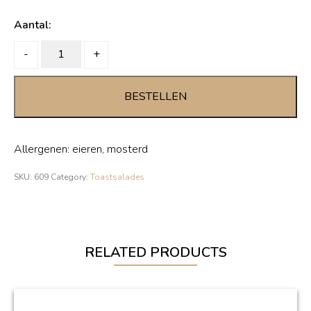
Aantal:
EIERSALADE
-
+
quantity
BESTELLEN
Allergenen: eieren, mosterd
SKU:
609
Category:
Toastsalades
RELATED PRODUCTS