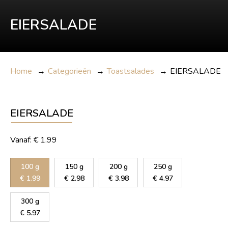
EIERSALADE
Home
→
Categorieën
→
Toastsalades
→
EIERSALADE
EIERSALADE
Vanaf:
€
1.99
100 g
150 g
200 g
250 g
€
1.99
€
2.98
€
3.98
€
4.97
300 g
€
5.97