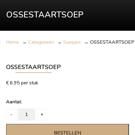
OSSESTAARTSOEP
Home
→
Categorieën
→
Soepjes
→
OSSESTAARTSOEP
OSSESTAARTSOEP
€
6.95
per stuk
Aantal:
OSSESTAARTSOEP
-
+
quantity
BESTELLEN