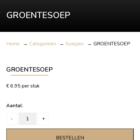
GROENTESOEP
Home
→
Categorieën
→
Soepjes
→
GROENTESOEP
GROENTESOEP
€
6.95
per stuk
Aantal:
GROENTESOEP
-
+
quantity
BESTELLEN