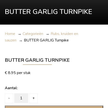
BUTTER GARLIG TURNPIKE
Home
→
Categorieën
→
Rubs, kruiden en
sauzen
→
BUTTER GARLIG Turnpike
BUTTER GARLIG TURNPIKE
€
8.95
per stuk
Aantal:
BUTTER
-
+
GARLIG