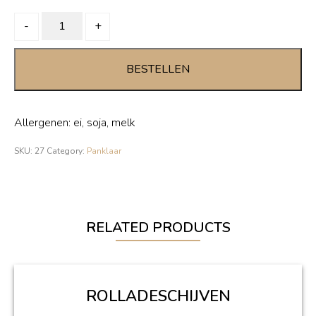
CORDON
-
+
BLEU
schnitzel
BESTELLEN
quantity
Allergenen: ei, soja, melk
SKU:
27
Category:
Panklaar
RELATED PRODUCTS
ROLLADESCHIJVEN