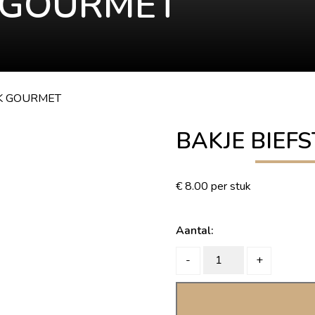
K GOURMET
UK GOURMET
BAKJE BIEF
€
8.00
per stuk
Aantal:
BAKJE
-
+
BIEFSTUK
GOURMET
quantity