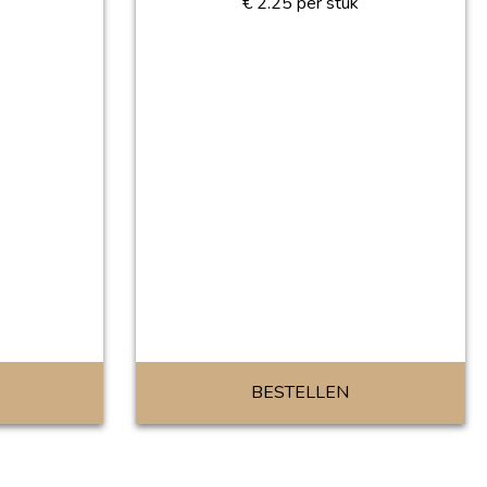
€
2.25
per stuk
BESTELLEN