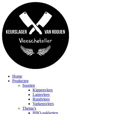
Home
Producten
Soorten
Kippenvlees
Lamsvlees
Rundvlees
Varkensvlees
Thema’s
BBQ-pakketten