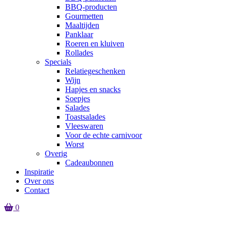
BBQ-producten
Gourmetten
Maaltijden
Panklaar
Roeren en kluiven
Rollades
Specials
Relatiegeschenken
Wijn
Hapjes en snacks
Soepjes
Salades
Toastsalades
Vleeswaren
Voor de echte carnivoor
Worst
Overig
Cadeaubonnen
Inspiratie
Over ons
Contact
0
Er zijn geen producten in de winkelmand