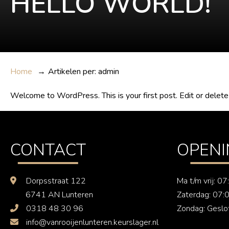
HELLO WORLD!
Home
→
Artikelen per: admin
Welcome to WordPress. This is your first post. Edit or delete i
CONTACT
OPENI
Dorpsstraat 122
Ma t/m vrij: 0
6741 AN Lunteren
Zaterdag: 07:
0318 48 30 96
Zondag: Geslo
info@vanrooijenlunteren.keurslager.nl