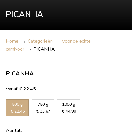
PICANHA
Home
→
Categorieën
→
Voor de echte
carnivoor
→
PICANHA
PICANHA
Vanaf:
€
22.45
500 g
750 g
1000 g
€
22.45
€
33.67
€
44.90
Aantal: