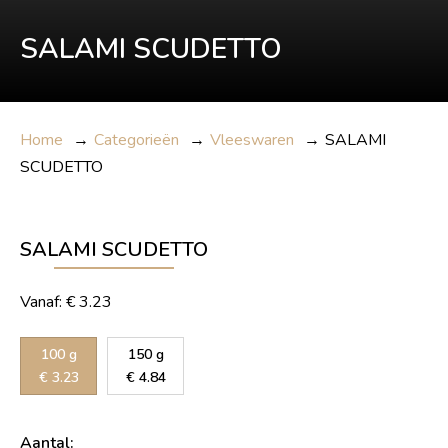
SALAMI SCUDETTO
Home
→
Categorieën
→
Vleeswaren
→
SALAMI
SCUDETTO
SALAMI SCUDETTO
Vanaf:
€
3.23
100 g
150 g
€
3.23
€
4.84
Aantal: