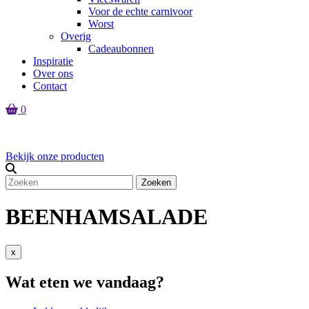
Voor de echte carnivoor
Worst
Overig
Cadeaubonnen
Inspiratie
Over ons
Contact
0
Er zijn geen producten in de winkelmand
Bekijk onze producten
Zoeken
BEENHAMSALADE
x
Wat eten we vandaag?