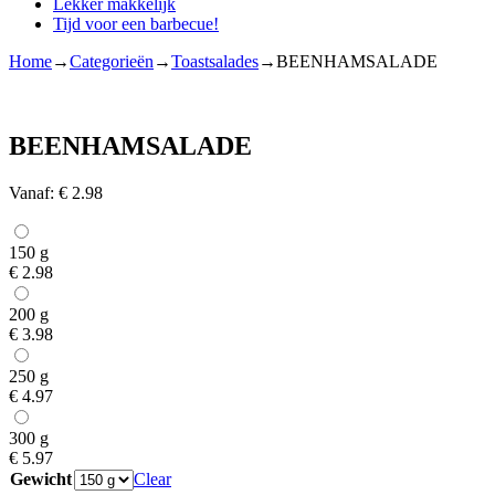
Lekker makkelijk
Tijd voor een barbecue!
Home
→
Categorieën
→
Toastsalades
→
BEENHAMSALADE
BEENHAMSALADE
Vanaf:
€
2.98
150 g
€
2.98
200 g
€
3.98
250 g
€
4.97
300 g
€
5.97
Gewicht
Clear