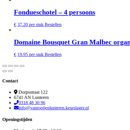
Fondueschotel – 4 persoons
€
37.20
per stuk
Bestellen
Domaine Bousquet Gran Malbec organ
€
19.95
per stuk
Bestellen
Contact
Dorpsstraat 122
6741 AN Lunteren
0318 48 30 96
info@vanrooijenlunteren.keurslager.nl
Openingstijden