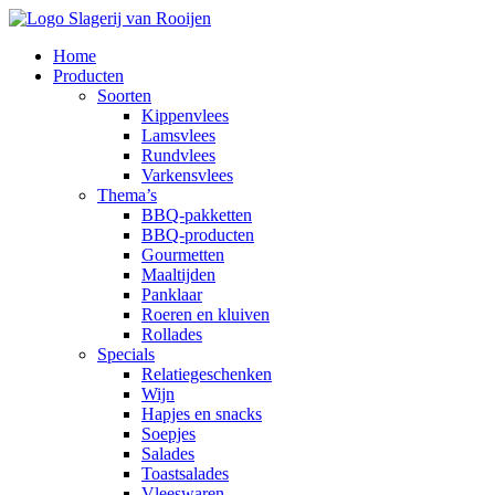
Home
Producten
Soorten
Kippenvlees
Lamsvlees
Rundvlees
Varkensvlees
Thema’s
BBQ-pakketten
BBQ-producten
Gourmetten
Maaltijden
Panklaar
Roeren en kluiven
Rollades
Specials
Relatiegeschenken
Wijn
Hapjes en snacks
Soepjes
Salades
Toastsalades
Vleeswaren